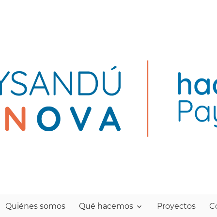
Hacklab
Quiénes somos
Qué hacemos
Proyectos
C